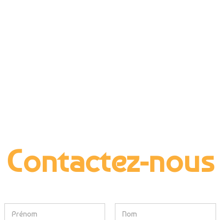
Contactez-nous
N
o