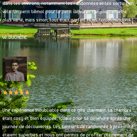
dans les environs, notamment les randonnées et les sorties en
vélo. Un petit bémol pour le petit déjeuner qui pourrait être
plus varié, mais sinon, tout était parfait. Nous recommandons !
W. DUCHÊNE
Une expérience inoubliable dans ce gîte charmant. La chambre
était cosy et bien équipée, idéale pour se détendre après une
journée de découvertes. Les sentiers de randonnée à proximité
étaient superbes et nous ont permis de profiter pleinement de