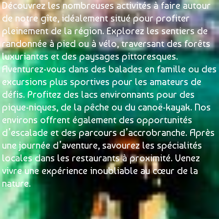
Découvrez les nombreuses activités à faire autour
de notre gîte, idéalement situé pour profiter
pleinement de la région. Explorez les sentiers de
randonnée à pied ou à vélo, traversant des forêts
luxuriantes et des paysages pittoresques.
Aventurez-vous dans des balades en famille ou des
excursions plus sportives pour les amateurs de
défis. Profitez des lacs environnants pour des
pique-niques, de la pêche ou du canoë-kayak. Nos
environs offrent également des opportunités
d’escalade et des parcours d’accrobranche. Après
une journée d’aventure, savourez les spécialités
locales dans les restaurants à proximité. Venez
vivre une expérience inoubliable au cœur de la
nature.