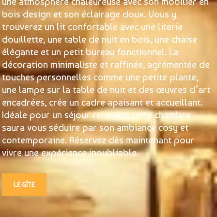
une atmosphère chaleureuse avec son mobilier en
bois design et son éclairage doux. Vous y
trouverez un lit confortable avec une literie
douillette, une table de nuit en bois, une chaise
élégante et un petit bureau fonctionnel. La
décoration minimaliste et raffinée, agrémentée de
touches personnelles comme une petite plante,
une lampe sur la table de nuit et des œuvres d’art
encadrées, crée un cadre apaisant et accueillant.
Idéale pour un séjour relaxant, cette chambre
saura vous séduire par son ambiance cosy et
contemporaine. Réservez dès maintenant pour
vivre une expérience inoubliable.
LE GÎTE