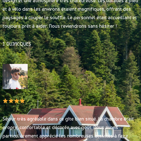
design et une atmosphère très chaleureuse. Les balades à pied
et à vélo dans les environs étaient magnifiques, offrant des
paysages à couper le souffle. Le personnel était accueillant et
toujours prêt à aider. Nous reviendrons sans hésiter !
J. DUJACQUES
Séjour très agréable dans ce gîte bien situé. La chambre était
propre, confortable et décorée avec goût. Nous avons
particulièrement apprécié les nombreuses activités à faire